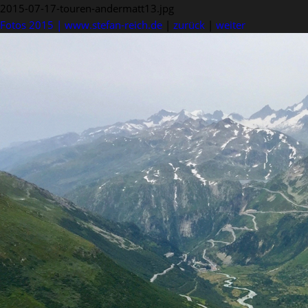
2015-07-17-touren-andermatt13.jpg
Fotos 2015 | www.stefan-reich.de
|
zurück
|
weiter