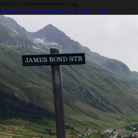
2015-07-17-touren-andermatt11.jpg
Fotos 2015 | www.stefan-reich.de
|
zurück
|
weiter