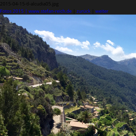
2015-04-15-tl-alcudia05.jpg
Fotos 2015 | www.stefan-reich.de
|
zurück
|
weiter